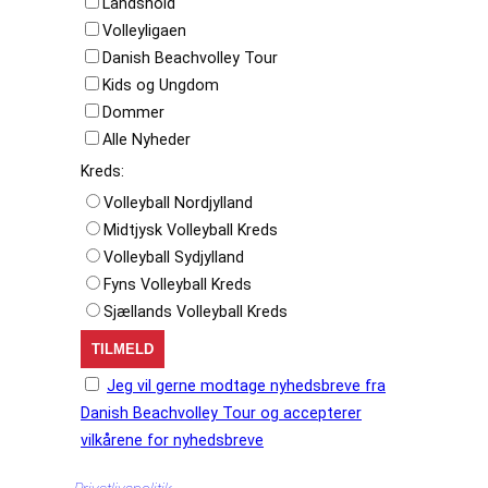
Landshold
Volleyligaen
Danish Beachvolley Tour
Kids og Ungdom
Dommer
Alle Nyheder
Kreds:
Volleyball Nordjylland
Midtjysk Volleyball Kreds
Volleyball Sydjylland
Fyns Volleyball Kreds
Sjællands Volleyball Kreds
Jeg vil gerne modtage nyhedsbreve fra
Danish Beachvolley Tour og accepterer
vilkårene for nyhedsbreve