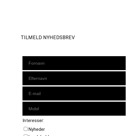
Instagram
https://www.facebook.com/danishbeachvolleytour
LinkedIn
TILMELD NYHEDSBREV
Interesser:
Nyheder