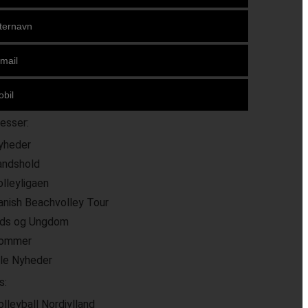
resser:
yheder
andshold
olleyligaen
anish Beachvolley Tour
ids og Ungdom
ommer
lle Nyheder
s:
olleyball Nordjylland