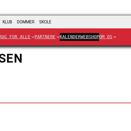
KLUB
DOMMER
SKOLE
RUG FOR ALLE
PARTNERE
KALENDER
WEBSHOP
OM OS
SEN