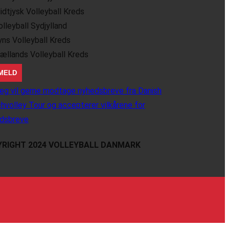
idtjysk Volleyball Kreds
olleyball Sydjylland
yns Volleyball Kreds
jællands Volleyball Kreds
eg vil gerne modtage nyhedsbreve fra Danish
hvolley Tour og accepterer vilkårene for
dsbreve
RIGHT 2024 VOLLEYBALL DANMARK