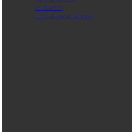
VÆRKTØJSKASSEN
KONTAKT OS
OM VOLLEYBALL DANMARK