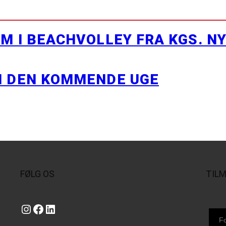
M I BEACHVOLLEY FRA KGS. N
I DEN KOMMENDE UGE
FØLG OS
TIL
Instagram
https://www.facebook.com/danishbeachvolleytour
LinkedIn