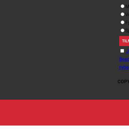
M
V
F
S
J
Beac
nyhe
COPY