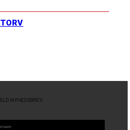
YTORV
MELD NYHEDSBREV