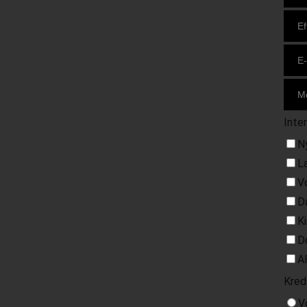
Inte
N
L
V
D
K
D
A
Kred
V