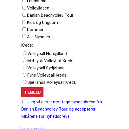
Landshold
Volleyligaen
Danish Beachvolley Tour
Kids og Ungdom
Dommer
Alle Nyheder
Kreds:
Volleyball Nordjylland
Midtjysk Volleyball Kreds
Volleyball Sydjylland
Fyns Volleyball Kreds
Sjællands Volleyball Kreds
Jeg vil gerne modtage nyhedsbreve fra
Danish Beachvolley Tour og accepterer
vilkårene for nyhedsbreve