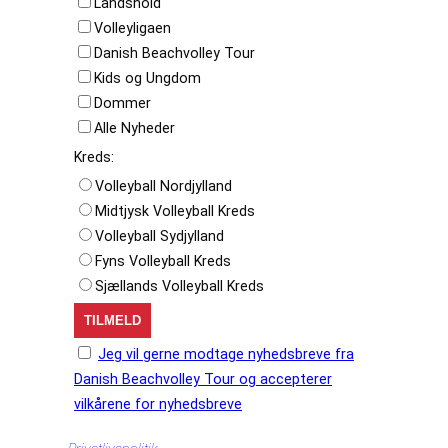
Landshold
Volleyligaen
Danish Beachvolley Tour
Kids og Ungdom
Dommer
Alle Nyheder
Kreds:
Volleyball Nordjylland
Midtjysk Volleyball Kreds
Volleyball Sydjylland
Fyns Volleyball Kreds
Sjællands Volleyball Kreds
Jeg vil gerne modtage nyhedsbreve fra
Danish Beachvolley Tour og accepterer
vilkårene for nyhedsbreve