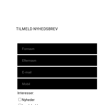
Instagram
https://www.facebook.com/danishbeachvolleytour
LinkedIn
TILMELD NYHEDSBREV
Interesser:
Nyheder