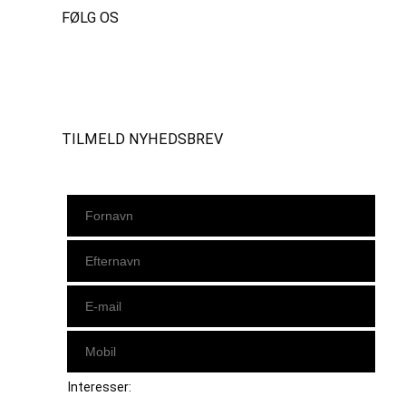
FØLG OS
Instagram
https://www.facebook.com/danishbeachvolleytour
LinkedIn
TILMELD NYHEDSBREV
Interesser: