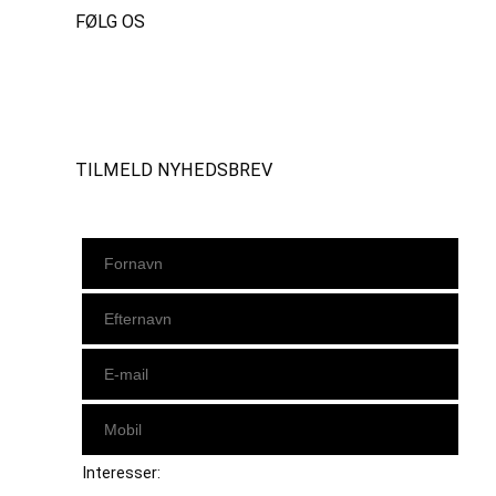
FØLG OS
Instagram
https://www.facebook.com/danishbeachvolleytour
LinkedIn
TILMELD NYHEDSBREV
Interesser: