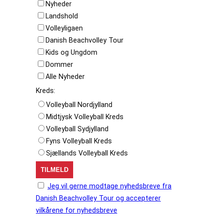
Nyheder
Landshold
Volleyligaen
Danish Beachvolley Tour
Kids og Ungdom
Dommer
Alle Nyheder
Kreds:
Volleyball Nordjylland
Midtjysk Volleyball Kreds
Volleyball Sydjylland
Fyns Volleyball Kreds
Sjællands Volleyball Kreds
Jeg vil gerne modtage nyhedsbreve fra
Danish Beachvolley Tour og accepterer
vilkårene for nyhedsbreve