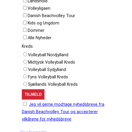
Landshold
Volleyligaen
Danish Beachvolley Tour
Kids og Ungdom
Dommer
Alle Nyheder
Kreds:
Volleyball Nordjylland
Midtjysk Volleyball Kreds
Volleyball Sydjylland
Fyns Volleyball Kreds
Sjællands Volleyball Kreds
Jeg vil gerne modtage nyhedsbreve fra
Danish Beachvolley Tour og accepterer
vilkårene for nyhedsbreve