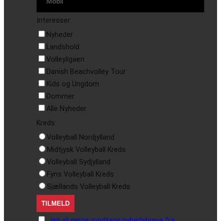
Interesser:
Nyheder
Landshold
Volleyligaen
Danish Beachvolley Tour
Kids og Ungdom
Dommer
Alle Nyheder
Kreds:
Volleyball Nordjylland
Midtjysk Volleyball Kreds
Volleyball Sydjylland
Fyns Volleyball Kreds
Sjællands Volleyball Kreds
Jeg vil gerne modtage nyhedsbreve fra