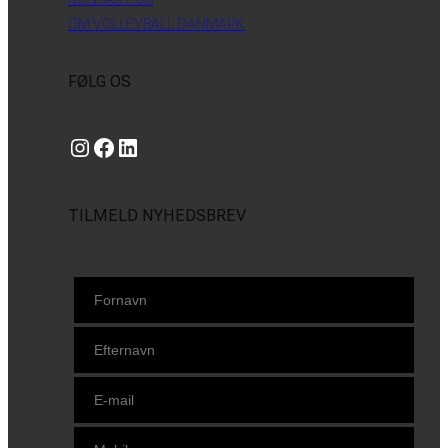
OM VOLLEYBALL DANMARK
FØLG OS
Instagram
https://www.facebook.com/danishbeachvolleytour
LinkedIn
TILMELD NYHEDSBREV