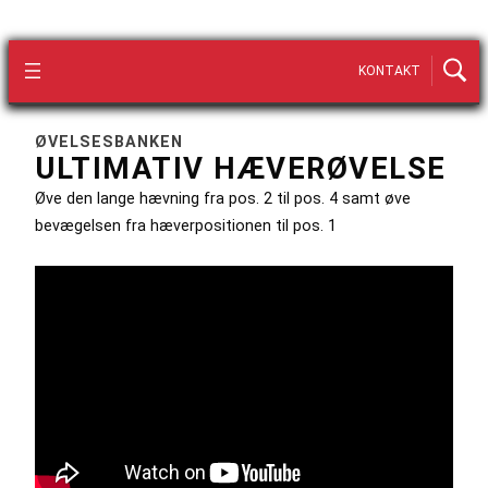
KONTAKT
ØVELSESBANKEN
ULTIMATIV HÆVERØVELSE
Øve den lange hævning fra pos. 2 til pos. 4 samt øve
bevægelsen fra hæverpositionen til pos. 1