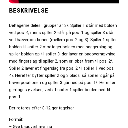
BESKRIVELSE
Deltagerne deles i grupper af 3\. Spiller 1 står med bolden
ved pos. 4, mens spiller 2 står på pos. 1 og spiller 3 står
ved hæverpositionen (mellem pos. 2 og 3). Spiller 1 spiller
bolden til spiller 2 modtager bolden med baggerslag og
spiller bolden op til spiller 3, der laver en bagoverhævning
med fingerslag til spiller 2, som er løbet frem til pos. 2\.
Spiller 2 laver et fingerslag fra pos. 2 til spiller 1 ved pos.
4\. Herefter bytter spiller 2 og 3 plads, så spiller 2 går på
hæverpositionen og spiller 3 går ned på pos. 1\. Herefter
gentages øvelsen, ved at spiller 1 spiller bolden ned til
pos. 1.
Der roteres efter 8-12 gentagelser.
Formål:
– Øve bagoverhævning