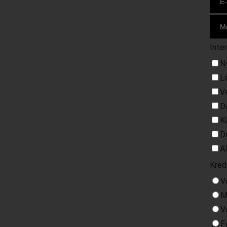
Inte
N
L
V
D
K
D
A
Kred
V
M
V
F