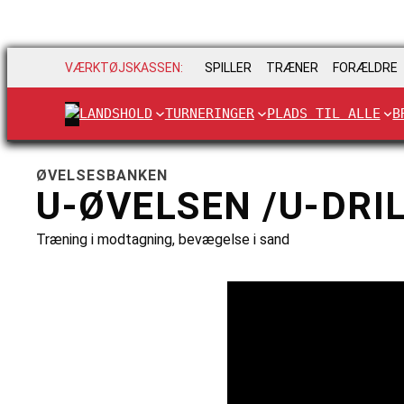
VÆRKTØJSKASSEN:
SPILLER
TRÆNER
FORÆLDRE
LANDSHOLD
TURNERINGER
PLADS TIL ALLE
B
ØVELSESBANKEN
U-ØVELSEN /U-DRI
Træning i modtagning, bevægelse i sand