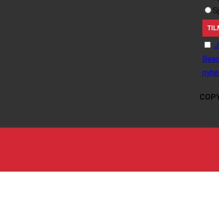
S
J
Beac
nyhe
COPY