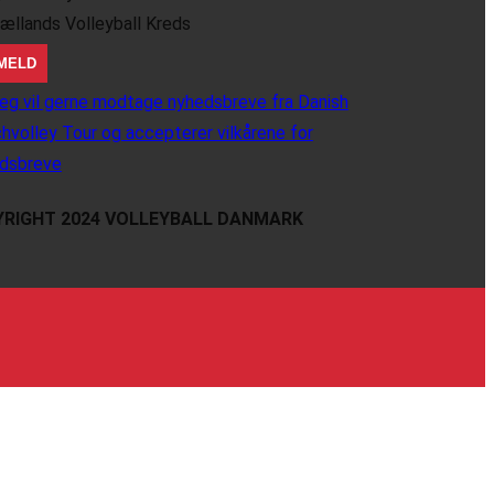
jællands Volleyball Kreds
eg vil gerne modtage nyhedsbreve fra Danish
hvolley Tour og accepterer vilkårene for
dsbreve
RIGHT 2024 VOLLEYBALL DANMARK