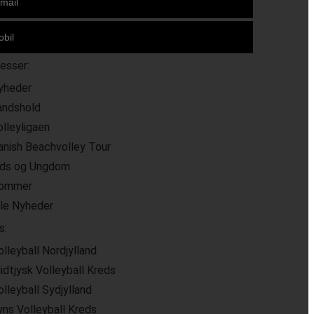
resser:
yheder
andshold
olleyligaen
anish Beachvolley Tour
ids og Ungdom
ommer
lle Nyheder
s:
olleyball Nordjylland
idtjysk Volleyball Kreds
olleyball Sydjylland
yns Volleyball Kreds