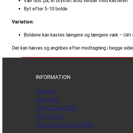
Vær obs. på, at brystet altid vender mod kasteren
Byt efter 5-10 bolde
Variation:
Boldene kan kastes længere og længere væk – Uét 
Der kan hæves og angribes efter modtagning i begge side
INFORMATION
NYHEDER
KALENDER
VÆRKTØJSKASSEN
KONTAKT OS
OM VOLLEYBALL DANMARK