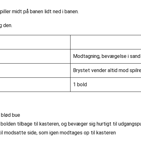
iller midt på banen lidt ned i banen.
g den.
Modtagning, bevægelse i sand
Brystet vender altid mod spilre
1 bold
n blød bue
ler bolden tilbage til kasteren, og bevæger sig hurtigt til udgang
til modsatte side, som igen modtages op til kasteren