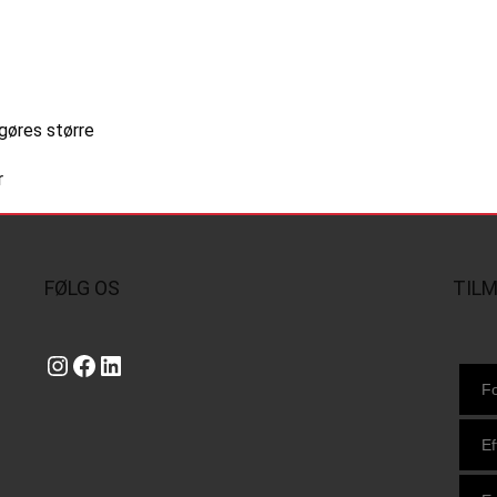
gøres større
r
FØLG OS
TIL
Instagram
https://www.facebook.com/danishbeachvolleytour
LinkedIn