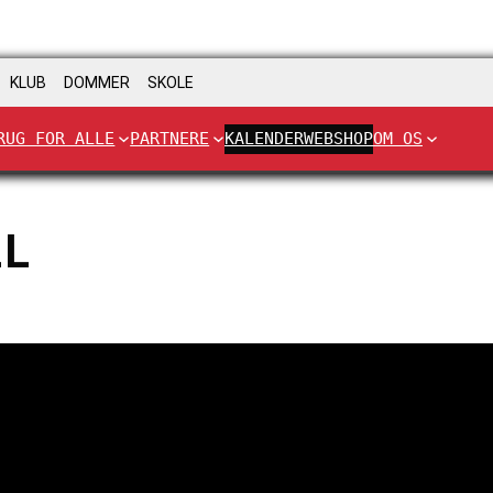
KLUB
DOMMER
SKOLE
RUG FOR ALLE
PARTNERE
KALENDER
WEBSHOP
OM OS
LL