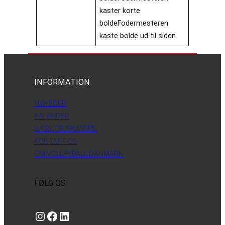
kaster korte
boldeFodermesteren
kaste bolde ud til siden
INFORMATION
NYHEDER
KALENDER
VÆRKTØJSKASSEN
KONTAKT OS
OM VOLLEYBALL DANMARK
FØLG OS
Instagram
https://www.facebook.com/danishbeachvolleytour
LinkedIn