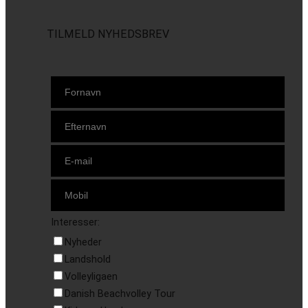
TILMELD NYHEDSBREV
Interesser:
Nyheder
Landshold
Volleyligaen
Danish Beachvolley Tour