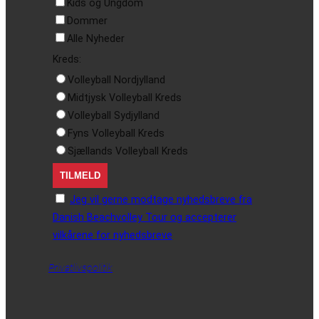
Kids og Ungdom
Dommer
Alle Nyheder
Kreds:
Volleyball Nordjylland
Midtjysk Volleyball Kreds
Volleyball Sydjylland
Fyns Volleyball Kreds
Sjællands Volleyball Kreds
Jeg vil gerne modtage nyhedsbreve fra
Danish Beachvolley Tour og accepterer
vilkårene for nyhedsbreve
Privatlivspolitik