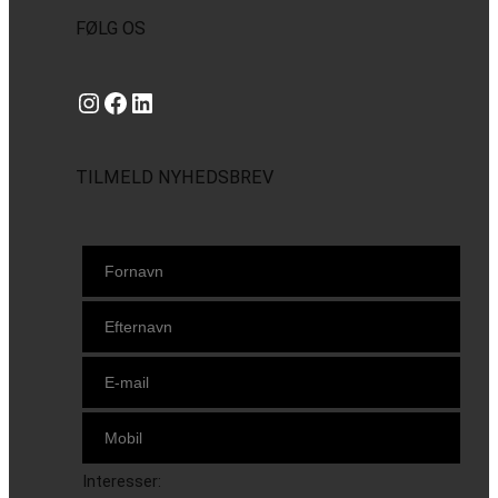
FØLG OS
Instagram
https://www.facebook.com/danishbeachvolleytour
LinkedIn
TILMELD NYHEDSBREV
Interesser: