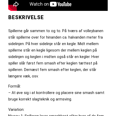
BESKRIVELSE
Spillerne går sammen to og to. På tværs af volleybanen
står spillerne over for hinanden ca. halvanden meter fra
sidelinjen. På hver sidelinje står en kegle. Midt mellem
spillerne står en kegle ligesom der mellem keglen på
sidelinjen og keglen i midten også står en kegler. Hver
spiller slår først fem smash efter keglen tættest på
spilleren. Dernæst fem smash efter keglen, der står
længere væk, osv.
Formål:
– At øve sig i at kontrollere og placere sine smash samt
bruge korrekt slagteknik og armsving.
Variation:
Niveau 1: Spilleren laver smashkast efter hver af de fem