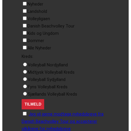
Nyheder
Landshold
Volleyligaen
Danish Beachvolley Tour
Kids og Ungdom
Dommer
Alle Nyheder
Kreds:
Volleyball Nordjylland
Midtjysk Volleyball Kreds
Volleyball Sydjylland
Fyns Volleyball Kreds
Sjællands Volleyball Kreds
Jeg vil gerne modtage nyhedsbreve fra
Danish Beachvolley Tour og accepterer
vilkårene for nyhedsbreve