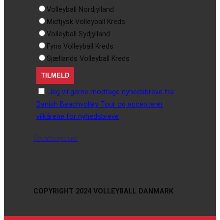
Volleyball Nordjylland
Midtjysk Volleyball Kreds
Volleyball Sydjylland
Fyns Volleyball Kreds
Sjællands Volleyball Kreds
Jeg vil gerne modtage nyhedsbreve fra
Danish Beachvolley Tour og accepterer
vilkårene for nyhedsbreve
Privatlivspolitik
COPYRIGHT 2024 VOLLEYBALL DANMARK