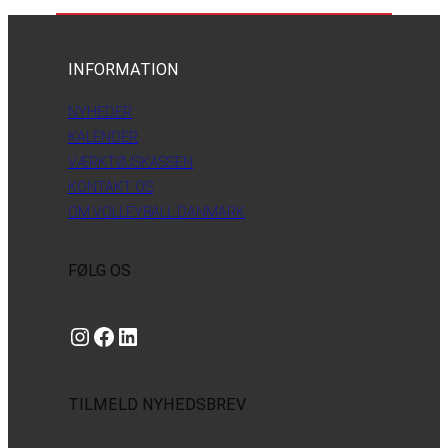
INFORMATION
NYHEDER
KALENDER
VÆRKTØJSKASSEN
KONTAKT OS
OM VOLLEYBALL DANMARK
FØLG OS
Instagram
https://www.facebook.com/danishbeachvolleytour
LinkedIn
TILMELD NYHEDSBREV