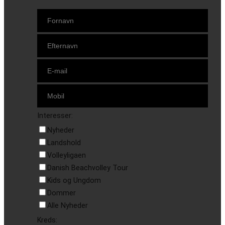
Interesser:
Nyheder
Landshold
Volleyligaen
Danish Beachvolley Tour
Kids og Ungdom
Dommer
Alle Nyheder
Kreds: