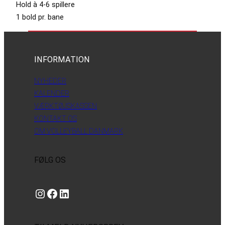
Hold à 4-6 spillere
1 bold pr. bane
INFORMATION
NYHEDER
KALENDER
VÆRKTØJSKASSEN
KONTAKT OS
OM VOLLEYBALL DANMARK
FØLG OS
Instagram
https://www.facebook.com/danishbeachvolleytour
LinkedIn