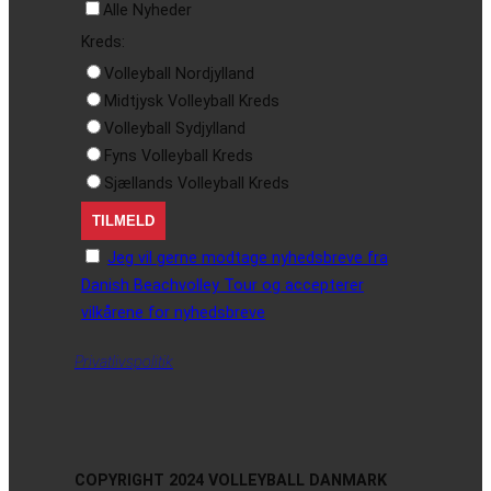
Alle Nyheder
Kreds:
Volleyball Nordjylland
Midtjysk Volleyball Kreds
Volleyball Sydjylland
Fyns Volleyball Kreds
Sjællands Volleyball Kreds
Jeg vil gerne modtage nyhedsbreve fra
Danish Beachvolley Tour og accepterer
vilkårene for nyhedsbreve
Privatlivspolitik
COPYRIGHT 2024 VOLLEYBALL DANMARK