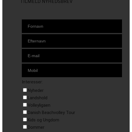
TILMELD NYHEDSBREV
Interesser:
Nyheder
Landshold
Volleyligaen
Danish Beachvolley Tour
Kids og Ungdom
Dommer