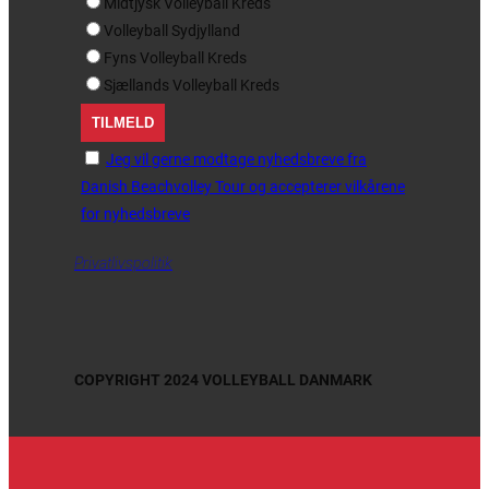
Midtjysk Volleyball Kreds
Volleyball Sydjylland
Fyns Volleyball Kreds
Sjællands Volleyball Kreds
Jeg vil gerne modtage nyhedsbreve fra
Danish Beachvolley Tour og accepterer vilkårene
for nyhedsbreve
Privatlivspolitik
COPYRIGHT 2024 VOLLEYBALL DANMARK