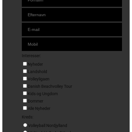
Interesser:
Nyheder
Landshold
Volleyligaen
Danish Beachvolley Tour
Kids og Ungdom
Dommer
Alle Nyheder
Kreds:
Volleyball Nordjylland