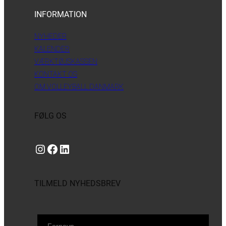
INFORMATION
NYHEDER
KALENDER
VÆRKTØJSKASSEN
KONTAKT OS
OM VOLLEYBALL DANMARK
FØLG OS
Instagram
https://www.facebook.com/danishbeachvolleytour
LinkedIn
TILMELD NYHEDSBREV