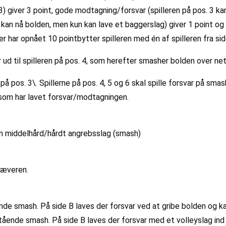
) giver 3 point, gode modtagning/forsvar (spilleren på pos. 3 kan 
kan nå bolden, men kun kan lave et baggerslag) giver 1 point og 
ler har opnået 10 pointbytter spilleren med én af spilleren fra sid
r ud til spilleren på pos. 4, som herefter smasher bolden over net
på pos. 3\. Spillerne på pos. 4, 5 og 6 skal spille forsvar på smas
, som har lavet forsvar/modtagningen.
n middelhård/hårdt angrebsslag (smash)
hæveren.
ende smash. På side B laves der forsvar ved at gribe bolden og
tående smash. På side B laves der forsvar med et volleyslag ind