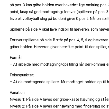
på pos. 3 kan gribe bolden over hovedet lige omkring pos. 3
point, knap så god modtagning/forsvar (spilleren på pos. 3 
lave et volleyball slag på bolden) giver 0 point. Når en spil
Spillerne på side A skal lave indspil til hæveren, som hæve
Forsvarsspillerne på side B står på pos. 4, 5, 6 og hæveren 
griber bolden. Hæveren giver herefter point til den spiller
Formål:
– At arbejde med modtagning/opstilling når der kommer e
Fokuspunkter:
– At de modtagende spillere, får modtaget bolden op til 
Variation:
Niveau 1: På side A laves der gribe-kaste hævning og stå
Niveau 2: På side A laves der hævning med fingerslag og s