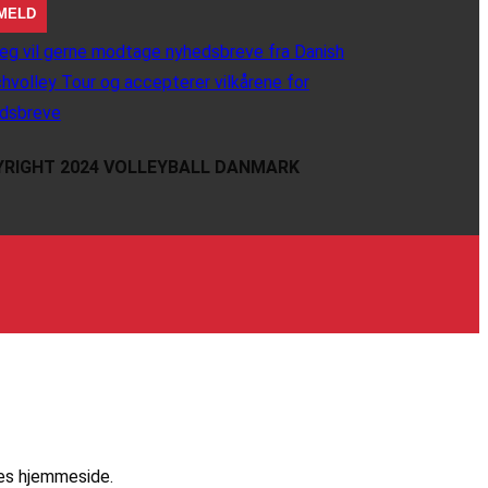
eg vil gerne modtage nyhedsbreve fra Danish
hvolley Tour og accepterer vilkårene for
dsbreve
RIGHT 2024 VOLLEYBALL DANMARK
res hjemmeside.