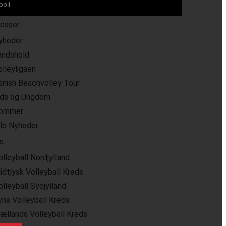
resser:
yheder
andshold
olleyligaen
anish Beachvolley Tour
ids og Ungdom
ommer
lle Nyheder
s:
olleyball Nordjylland
idtjysk Volleyball Kreds
olleyball Sydjylland
yns Volleyball Kreds
jællands Volleyball Kreds