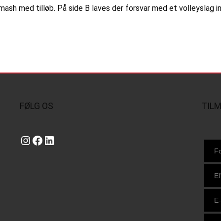
ash med tilløb. På side B laves der forsvar med et volleyslag i
FØLG OS
TIL
Instagram
https://www.facebook.com/danishbeachvolleytour
LinkedIn