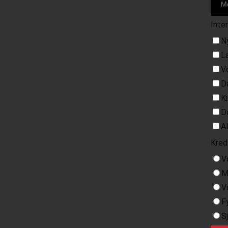
Inte
N
L
V
D
K
D
A
Kred
V
M
V
F
S