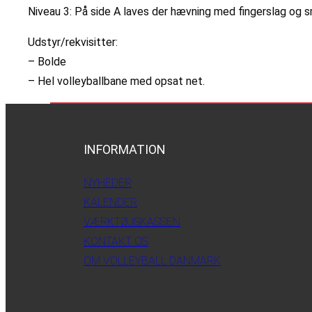
Niveau 3: På side A laves der hævning med fingerslag og sm
Udstyr/rekvisitter:
– Bolde
– Hel volleyballbane med opsat net.
INFORMATION
NYHEDER
KALENDER
VÆRKTØJSKASSEN
KONTAKT OS
OM VOLLEYBALL DANMARK