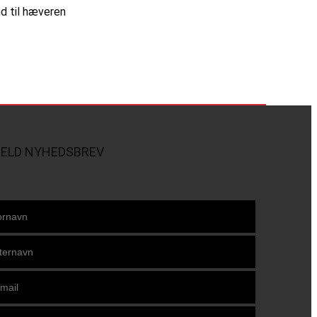
nd til hæveren
MELD NYHEDSBREV