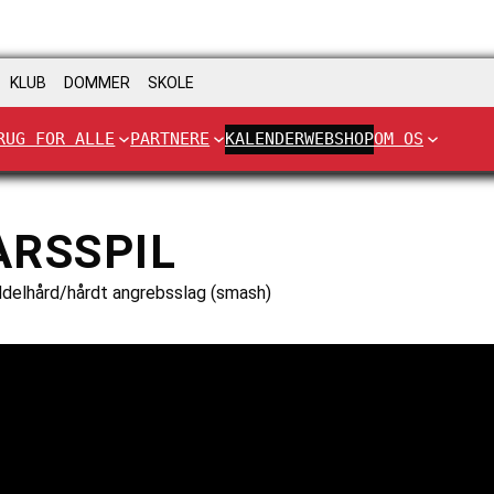
KLUB
DOMMER
SKOLE
RUG FOR ALLE
PARTNERE
KALENDER
WEBSHOP
OM OS
ARSSPIL
ddelhård/hårdt angrebsslag (smash)