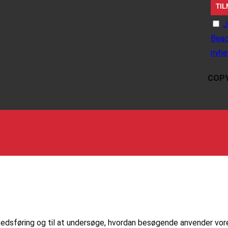
J
Beac
nyhe
COPY
markedsføring og til at undersøge, hvordan besøgende anvender vo