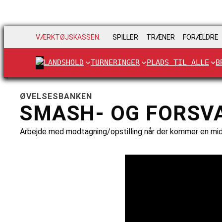
VÆRKTØJSKASSEN:
SPILLER
TRÆNER
FORÆLDRE
LANDSHOLD
TURNERINGER
PLADS TIL ALLE
B
ØVELSESBANKEN
SMASH- OG FORSV
Arbejde med modtagning/opstilling når der kommer en mi