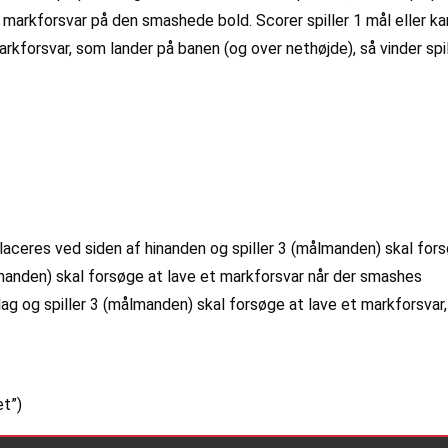
markforsvar på den smashede bold. Scorer spiller 1 mål eller kan
arkforsvar, som lander på banen (og over nethøjde), så vinder spill
placeres ved siden af hinanden og spiller 3 (målmanden) skal for
lmanden) skal forsøge at lave et markforsvar når der smashes
slag og spiller 3 (målmanden) skal forsøge at lave et markforsva
et”)