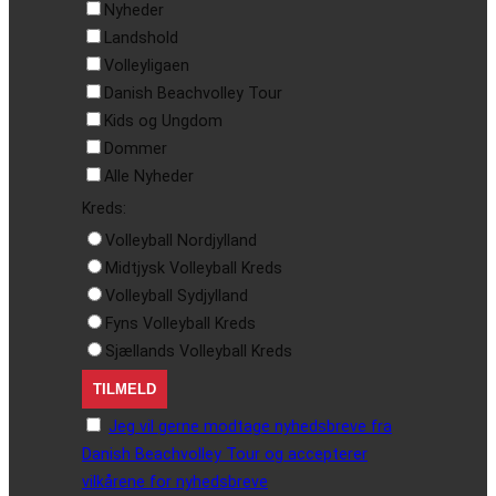
Nyheder
Landshold
Volleyligaen
Danish Beachvolley Tour
Kids og Ungdom
Dommer
Alle Nyheder
Kreds:
Volleyball Nordjylland
Midtjysk Volleyball Kreds
Volleyball Sydjylland
Fyns Volleyball Kreds
Sjællands Volleyball Kreds
Jeg vil gerne modtage nyhedsbreve fra
Danish Beachvolley Tour og accepterer
vilkårene for nyhedsbreve