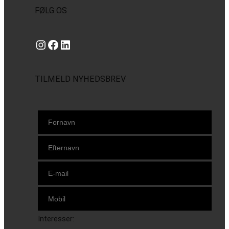
FØLG OS
Instagram
https://www.facebook.com/danishbeachvolleytour
LinkedIn
TILMELD NYHEDSBREV
Interesser: