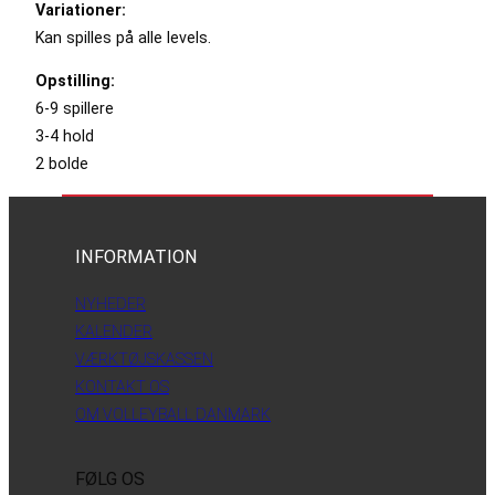
Variationer:
Kan spilles på alle levels.
Opstilling:
6-9 spillere
3-4 hold
2 bolde
INFORMATION
NYHEDER
KALENDER
VÆRKTØJSKASSEN
KONTAKT OS
OM VOLLEYBALL DANMARK
FØLG OS