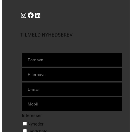
Instagram
https://www.facebook.com/danishbeachvolleytour
LinkedIn
TILMELD NYHEDSBREV
Interesser:
Nyheder
Landshold