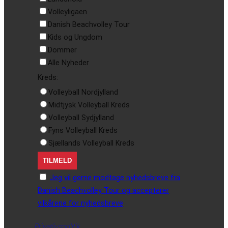
Volleyligaen
Danish Beachvolley Tour
Kids og Ungdom
Dommer
Alle Nyheder
Kreds:
Volleyball Nordjylland
Midtjysk Volleyball Kreds
Volleyball Sydjylland
Fyns Volleyball Kreds
Sjællands Volleyball Kreds
Jeg vil gerne modtage nyhedsbreve fra
Danish Beachvolley Tour og accepterer
vilkårene for nyhedsbreve
Privatlivspolitik