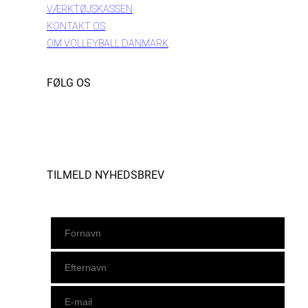
VÆRKTØJSKASSEN
KONTAKT OS
OM VOLLEYBALL DANMARK
FØLG OS
Instagram
https://www.facebook.com/danishbeachvolleytour
LinkedIn
TILMELD NYHEDSBREV