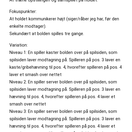
Fokuspunkter:
At holdet kommunikerer højt (siger/råber jeg har, før den
enkelte modtager).
Sekundært at bolden spilles tre gange.
Variation:
Niveau 1: En spiller kaster bolden over på spilsiden, som
spilsiden laver modtagning på. Spilleren på pos. 3 laver en
kaste/gribehævning til pos. 4, hvorefter spilleren på pos. 4
laver et smash over nettet
Niveau 2: En spiller server bolden over på spilsiden, som
spilsiden laver modtagning på. Spilleren på pos. 3 laver en
hævning til pos. 4, hvorefter spilleren på pos. 4 laver et
smash over nettet
Niveau 3: En spiller server bolden over på spilsiden, som
spilsiden laver modtagning på. Spilleren på pos. 3 laver en
hævning til pos. 4, hvorefter spilleren på pos. 4 laver et