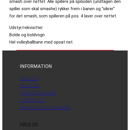
smash over nettet. Alle spillere på spilsiden (undtagen den
spiller som skal smashe) rykker frem i banen og ”sikrer”
for det smash, som spilleren på pos. 4 laver over nettet.
Udstyr/rekvisitter:
Bolde og boldvogn
Hel volleyballbane med opsat net.
INFORMATION
NYHEDER
KALENDER
VÆRKTØJSKASSEN
KONTAKT OS
OM VOLLEYBALL DANMARK
FØLG OS