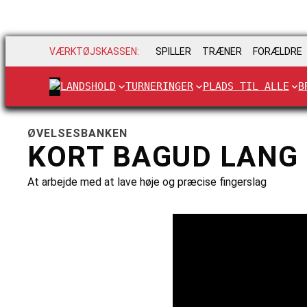
VÆRKTØJSKASSEN:
SPILLER
TRÆNER
FORÆLDRE
LANDSHOLD
TURNERINGER
PLADS TIL ALLE
B
ØVELSESBANKEN
KORT BAGUD LANG
At arbejde med at lave høje og præcise fingerslag