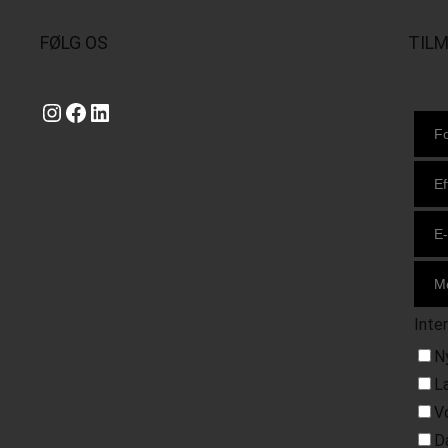
FØLG OS
TIL
Instagram
https://www.facebook.com/danishbeachvolleytour
LinkedIn
Inte
N
L
V
D