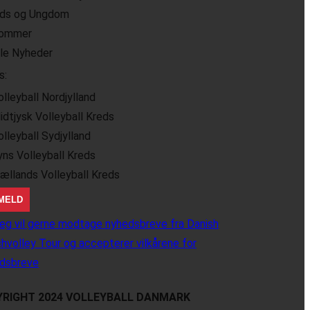
ids og Ungdom
ommer
lle Nyheder
s:
olleyball Nordjylland
idtjysk Volleyball Kreds
olleyball Sydjylland
yns Volleyball Kreds
jællands Volleyball Kreds
eg vil gerne modtage nyhedsbreve fra Danish
hvolley Tour og accepterer vilkårene for
dsbreve
RIGHT 2024 VOLLEYBALL DANMARK