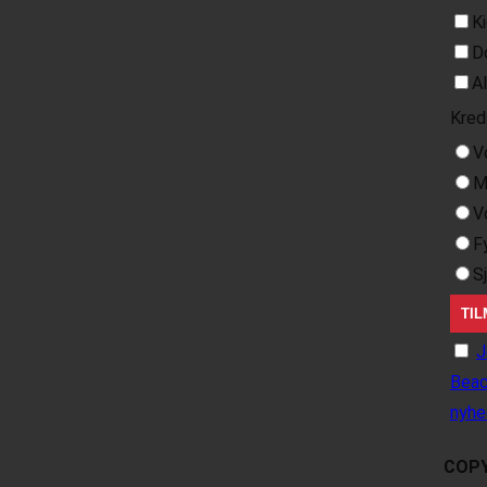
K
D
A
Kred
V
M
V
F
S
J
Beac
nyhe
COPY