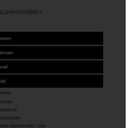
MELD NYHEDSBREV
resser:
yheder
andshold
olleyligaen
anish Beachvolley Tour