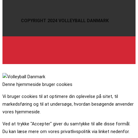
COPYRIGHT 2024 VOLLEYBALL DANMARK
Denne hjemmeside bruger cookies
Vi bruger cookies til at optimere din oplevelse på sitet, til
markedsføring og til at undersøge, hvordan besøgende anvender
vores hjemmeside.
Ved at trykke "Accepter" giver du samtykke til alle disse formål.
Du kan læse mere om vores privatlivspolitik via linket nedenfor.