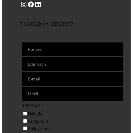
Instagram
https://www.facebook.com/danishbeachvolleytour
LinkedIn
TILMELD NYHEDSBREV
Interesser:
Nyheder
Landshold
Volleyligaen