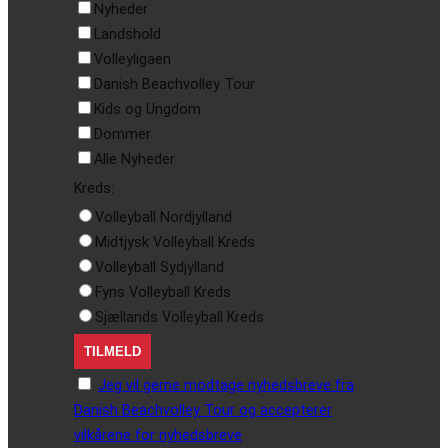
Nyheder
Landshold
Volleyligaen
Danish Beachvolley Tour
Kids og Ungdom
Dommer
Alle Nyheder
Kreds:
Volleyball Nordjylland
Midtjysk Volleyball Kreds
Volleyball Sydjylland
Fyns Volleyball Kreds
Sjællands Volleyball Kreds
Jeg vil gerne modtage nyhedsbreve fra
Danish Beachvolley Tour og accepterer
vilkårene for nyhedsbreve