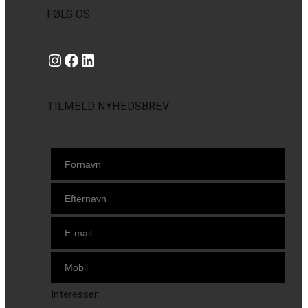
FØLG OS
Instagram
https://www.facebook.com/danishbeachvolleytour
LinkedIn
TILMELD NYHEDSBREV
Interesser: