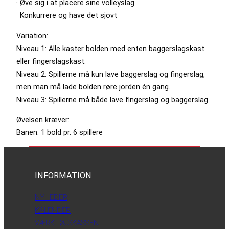
· Øve sig i at placere sine volleyslag
· Konkurrere og have det sjovt
Variation:
Niveau 1: Alle kaster bolden med enten baggerslagskast
eller fingerslagskast.
Niveau 2: Spillerne må kun lave baggerslag og fingerslag,
men man må lade bolden røre jorden én gang.
Niveau 3: Spillerne må både lave fingerslag og baggerslag.
Øvelsen kræver:
Banen: 1 bold pr. 6 spillere
INFORMATION
NYHEDER
KALENDER
VÆRKTØJSKASSEN