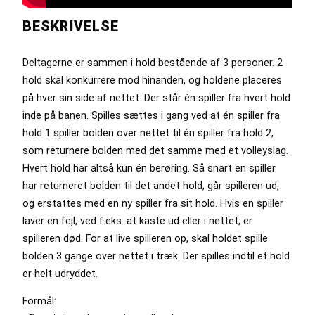
BESKRIVELSE
Deltagerne er sammen i hold bestående af 3 personer. 2
hold skal konkurrere mod hinanden, og holdene placeres
på hver sin side af nettet. Der står én spiller fra hvert hold
inde på banen. Spilles sættes i gang ved at én spiller fra
hold 1 spiller bolden over nettet til én spiller fra hold 2,
som returnere bolden med det samme med et volleyslag.
Hvert hold har altså kun én berøring. Så snart en spiller
har returneret bolden til det andet hold, går spilleren ud,
og erstattes med en ny spiller fra sit hold. Hvis en spiller
laver en fejl, ved f.eks. at kaste ud eller i nettet, er
spilleren død. For at live spilleren op, skal holdet spille
bolden 3 gange over nettet i træk. Der spilles indtil et hold
er helt udryddet.
Formål: