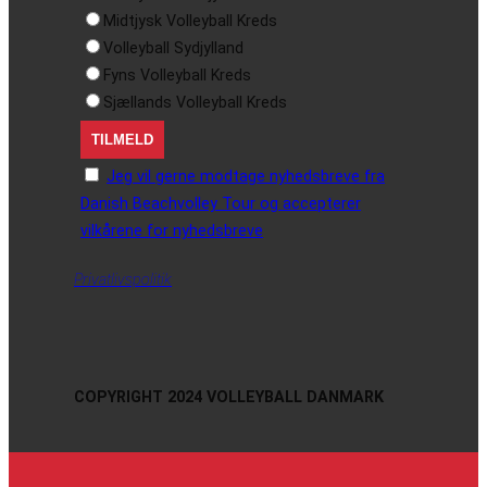
Midtjysk Volleyball Kreds
Volleyball Sydjylland
Fyns Volleyball Kreds
Sjællands Volleyball Kreds
Jeg vil gerne modtage nyhedsbreve fra
Danish Beachvolley Tour og accepterer
vilkårene for nyhedsbreve
Privatlivspolitik
COPYRIGHT 2024 VOLLEYBALL DANMARK