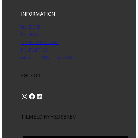
INFORMATION
NYHEDER
KALENDER
VÆRKTØJSKASSEN
KONTAKT OS
OM VOLLEYBALL DANMARK
FØLG OS
Instagram
https://www.facebook.com/danishbeachvolleytour
LinkedIn
TILMELD NYHEDSBREV