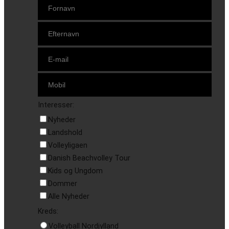
Interesser:
Nyheder
Landshold
Volleyligaen
Danish Beachvolley Tour
Kids og Ungdom
Dommer
Alle Nyheder
Kreds:
Volleyball Nordjylland