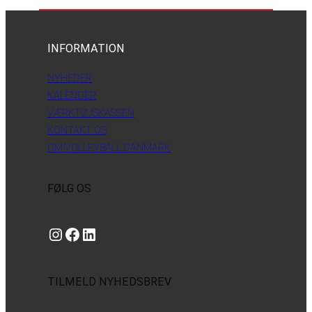
INFORMATION
NYHEDER
KALENDER
VÆRKTØJSKASSEN
KONTAKT OS
OM VOLLEYBALL DANMARK
FØLG OS
Instagram
https://www.facebook.com/danishbeachvolleytour
LinkedIn
TILMELD NYHEDSBREV