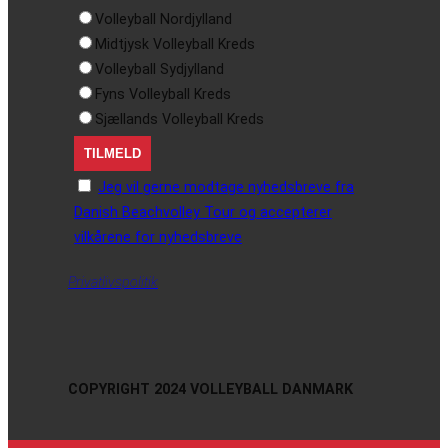
Volleyball Nordjylland
Midtjysk Volleyball Kreds
Volleyball Sydjylland
Fyns Volleyball Kreds
Sjællands Volleyball Kreds
Jeg vil gerne modtage nyhedsbreve fra
Danish Beachvolley Tour og accepterer
vilkårene for nyhedsbreve
Privatlivspolitik
COPYRIGHT 2024 VOLLEYBALL DANMARK