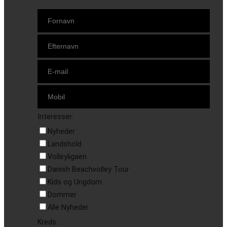
Interesser:
Nyheder
Landshold
Volleyligaen
Danish Beachvolley Tour
Kids og Ungdom
Dommer
Alle Nyheder
Kreds: