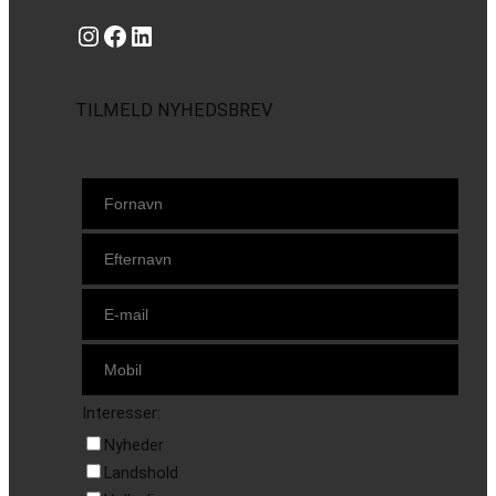
Instagram
https://www.facebook.com/danishbeachvolleytour
LinkedIn
TILMELD NYHEDSBREV
Interesser:
Nyheder
Landshold