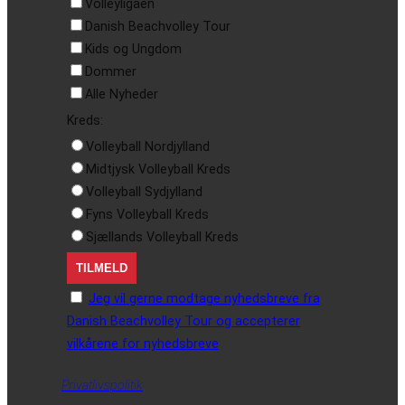
Volleyligaen
Danish Beachvolley Tour
Kids og Ungdom
Dommer
Alle Nyheder
Kreds:
Volleyball Nordjylland
Midtjysk Volleyball Kreds
Volleyball Sydjylland
Fyns Volleyball Kreds
Sjællands Volleyball Kreds
Jeg vil gerne modtage nyhedsbreve fra
Danish Beachvolley Tour og accepterer
vilkårene for nyhedsbreve
Privatlivspolitik