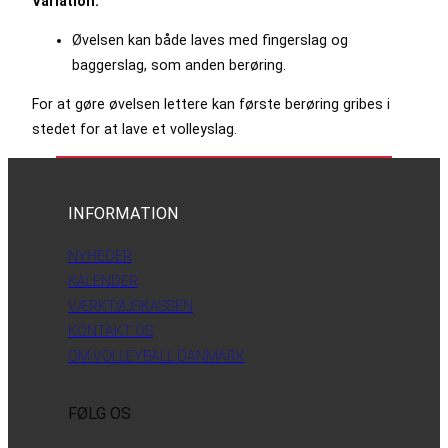
Variation:
Øvelsen kan både laves med fingerslag og
baggerslag, som anden berøring.
For at gøre øvelsen lettere kan første berøring gribes i
stedet for at lave et volleyslag.
INFORMATION
NYHEDER
KALENDER
VÆRKTØJSKASSEN
KONTAKT OS
OM VOLLEYBALL DANMARK
FØLG OS