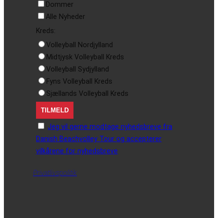
Dommer
Alle Nyheder
Kreds:
Volleyball Nordjylland
Midtjysk Volleyball Kreds
Volleyball Sydjylland
Fyns Volleyball Kreds
Sjællands Volleyball Kreds
Jeg vil gerne modtage nyhedsbreve fra
Danish Beachvolley Tour og accepterer
vilkårene for nyhedsbreve
Privatlivspolitik