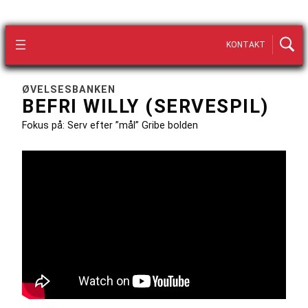
KONTAKT
ØVELSESBANKEN
BEFRI WILLY (SERVESPIL)
Fokus på: Serv efter ”mål” Gribe bolden