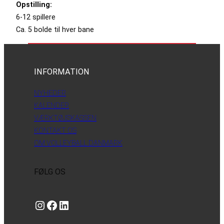
Opstilling:
6-12 spillere
Ca. 5 bolde til hver bane
INFORMATION
NYHEDER
KALENDER
VÆRKTØJSKASSEN
KONTAKT OS
OM VOLLEYBALL DANMARK
FØLG OS
Instagram
https://www.facebook.com/danishbeachvolleytour
LinkedIn