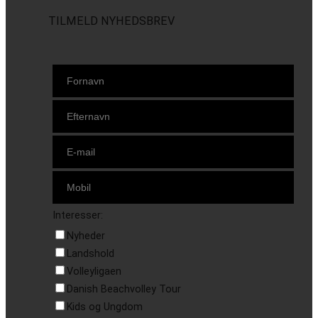
TILMELD NYHEDSBREV
Interesser:
Nyheder
Landshold
Volleyligaen
Danish Beachvolley Tour
Kids og Ungdom