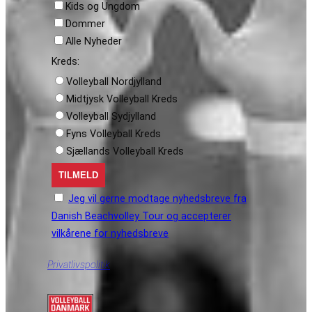
Kids og Ungdom
Dommer
Alle Nyheder
Kreds:
Volleyball Nordjylland
Midtjysk Volleyball Kreds
Volleyball Sydjylland
Fyns Volleyball Kreds
Sjællands Volleyball Kreds
Jeg vil gerne modtage nyhedsbreve fra
Danish Beachvolley Tour og accepterer
vilkårene for nyhedsbreve
Privatlivspolitik