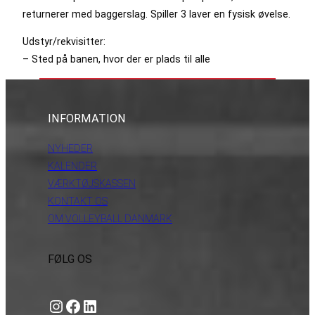
returnerer med baggerslag. Spiller 3 laver en fysisk øvelse.
Udstyr/rekvisitter:
– Sted på banen, hvor der er plads til alle
INFORMATION
NYHEDER
KALENDER
VÆRKTØJSKASSEN
KONTAKT OS
OM VOLLEYBALL DANMARK
FØLG OS
Instagram
https://www.facebook.com/danishbeachvolleytour
LinkedIn