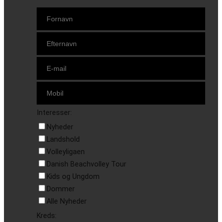
Interesser:
Nyheder
Landshold
Volleyligaen
Danish Beachvolley Tour
Kids og Ungdom
Dommer
Alle Nyheder
Kreds: