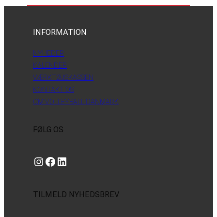
INFORMATION
NYHEDER
KALENDER
VÆRKTØJSKASSEN
KONTAKT OS
OM VOLLEYBALL DANMARK
FØLG OS
Instagram
https://www.facebook.com/danishbeachvolleytour
LinkedIn
TILMELD NYHEDSBREV