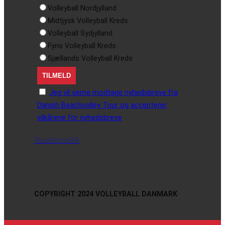
Volleyball Nordjylland
Midtjysk Volleyball Kreds
Volleyball Sydjylland
Fyns Volleyball Kreds
Sjællands Volleyball Kreds
Jeg vil gerne modtage nyhedsbreve fra
Danish Beachvolley Tour og accepterer
vilkårene for nyhedsbreve
Privatlivspolitik
COPYRIGHT 2024 VOLLEYBALL DANMARK