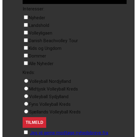
Interesser:
Nyheder
Landshold
Volleyligaen
Danish Beachvolley Tour
Kids og Ungdom
Dommer
Alle Nyheder
Kreds:
Volleyball Nordjylland
Midtjysk Volleyball Kreds
Volleyball Sydjylland
Fyns Volleyball Kreds
Sjællands Volleyball Kreds
Jeg vil gerne modtage nyhedsbreve fra