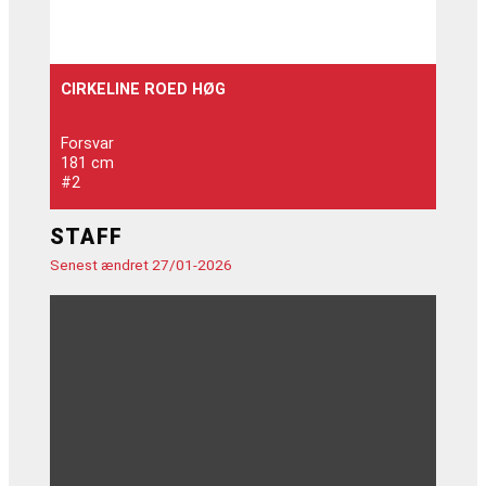
CIRKELINE ROED HØG
Forsvar
181 cm
#2
STAFF
Senest ændret 27/01-2026