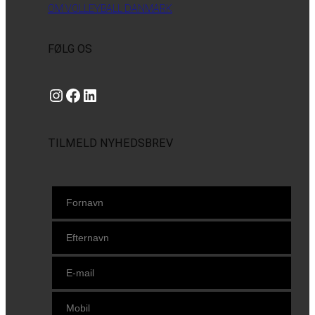
OM VOLLEYBALL DANMARK
FØLG OS
Instagram
https://www.facebook.com/danishbeachvolleytour
LinkedIn
TILMELD NYHEDSBREV