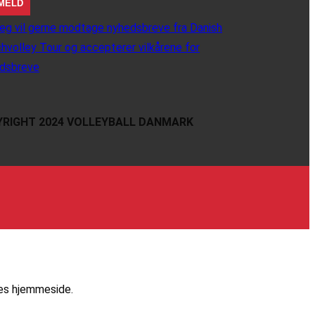
eg vil gerne modtage nyhedsbreve fra Danish
hvolley Tour og accepterer vilkårene for
dsbreve
RIGHT 2024 VOLLEYBALL DANMARK
res hjemmeside.