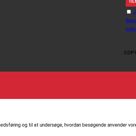
J
Beac
nyhe
COPY
markedsføring og til at undersøge, hvordan besøgende anvender vo