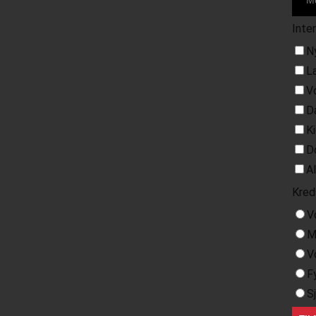
Inte
N
L
V
D
K
D
A
Kred
V
M
V
F
S