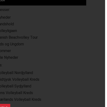
resser:
yheder
andshold
olleyligaen
anish Beachvolley Tour
ids og Ungdom
ommer
lle Nyheder
s:
olleyball Nordjylland
idtjysk Volleyball Kreds
olleyball Sydjylland
yns Volleyball Kreds
jællands Volleyball Kreds