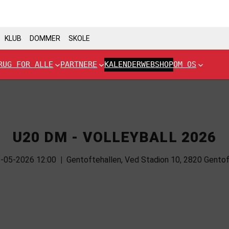
KLUB
DOMMER
SKOLE
RUG FOR ALLE
PARTNERE
KALENDER
WEBSHOP
OM OS
U20 DM - VOLLEYBALL 2026
-05-2026 12:00
|
Gentoftehallen, Ved Stadion 10, 2820 Gento