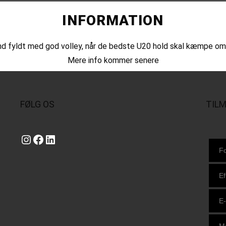
INFORMATION
end fyldt med god volley, når de bedste U20 hold skal kæmpe om
Mere info kommer senere
FØLG OS
TIL
Instagram
https://www.facebook.com/danishbeachvolleytour
LinkedIn