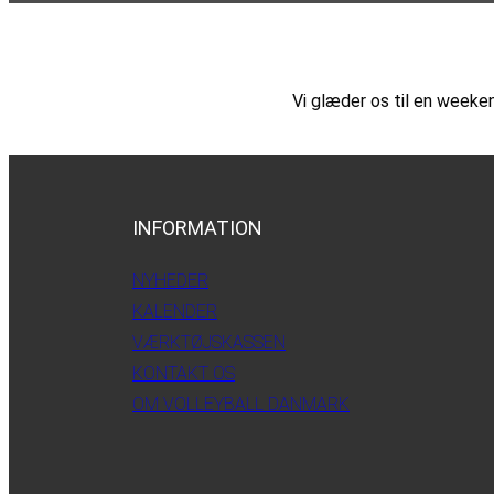
Vi glæder os til en week
INFORMATION
NYHEDER
KALENDER
VÆRKTØJSKASSEN
KONTAKT OS
OM VOLLEYBALL DANMARK