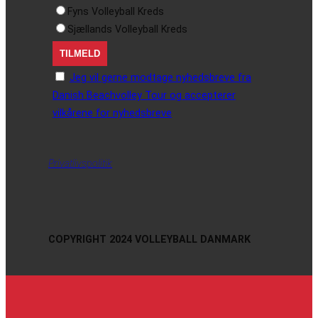
Fyns Volleyball Kreds
Sjællands Volleyball Kreds
Jeg vil gerne modtage nyhedsbreve fra
Danish Beachvolley Tour og accepterer
vilkårene for nyhedsbreve
Privatlivspolitik
COPYRIGHT 2024 VOLLEYBALL DANMARK