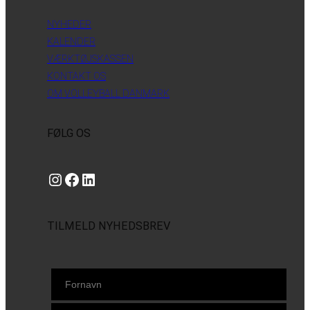
NYHEDER
KALENDER
VÆRKTØJSKASSEN
KONTAKT OS
OM VOLLEYBALL DANMARK
FØLG OS
Instagram
https://www.facebook.com/danishbeachvolleytour
LinkedIn
TILMELD NYHEDSBREV