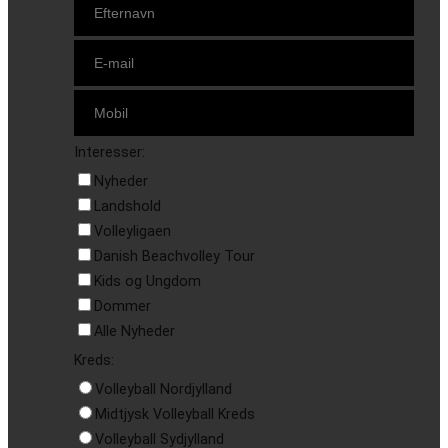
Interesser:
Nyheder
Landshold
Volleyligaen
Danish Beachvolley Tour
Kids og Ungdom
Dommer
Alle Nyheder
Kreds:
Volleyball Nordjylland
Midtjysk Volleyball Kreds
Volleyball Sydjylland