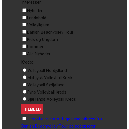
Interesser:
Nyheder
Landshold
Volleyligaen
Danish Beachvolley Tour
Kids og Ungdom
Dommer
Alle Nyheder
Kreds:
Volleyball Nordjylland
Midtjysk Volleyball Kreds
Volleyball Sydjylland
Fyns Volleyball Kreds
Sjællands Volleyball Kreds
Jeg vil gerne modtage nyhedsbreve fra
Danish Beachvolley Tour og accepterer