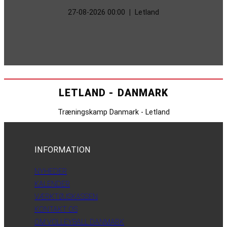
27-08-2026 00:00
|
Letland
LETLAND - DANMARK
Træningskamp Danmark - Letland
INFORMATION
NYHEDER
KALENDER
VÆRKTØJSKASSEN
KONTAKT OS
OM VOLLEYBALL DANMARK