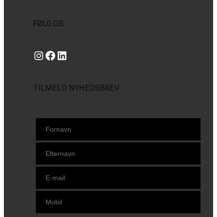
FØLG OS
Instagram
https://www.facebook.com/danishbeachvolleytour
LinkedIn
TILMELD NYHEDSBREV