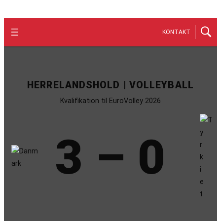
KONTAKT
HERRELANDSHOLD | VOLLEYBALL
Kvalifikation til EuroVolley 2026
3 – 0