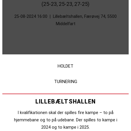
(25-23, 25-23, 27-25)
25-08-2024 16:00
|
Lillebæltshallen, Færøvej 74, 5500
Middelfart
HOLDET
TURNERING
LILLEBÆLTSHALLEN
I kvalifikationen skal der spilles fire kampe – to på
hjemmebane og to på udebane. Der spilles to kampe i
2024 og to kampe i 2025.