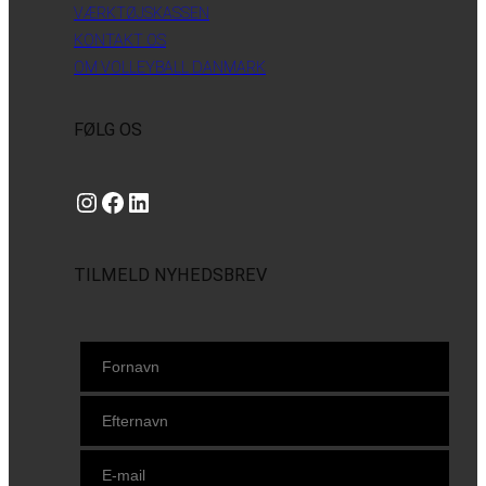
VÆRKTØJSKASSEN
KONTAKT OS
OM VOLLEYBALL DANMARK
FØLG OS
Instagram
https://www.facebook.com/danishbeachvolleytour
LinkedIn
TILMELD NYHEDSBREV