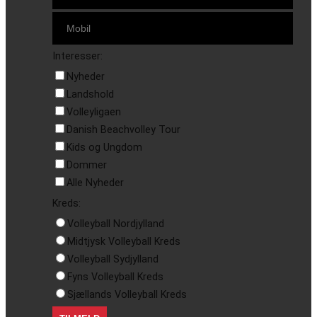
Interesser:
Nyheder
Landshold
Volleyligaen
Danish Beachvolley Tour
Kids og Ungdom
Dommer
Alle Nyheder
Kreds:
Volleyball Nordjylland
Midtjysk Volleyball Kreds
Volleyball Sydjylland
Fyns Volleyball Kreds
Sjællands Volleyball Kreds