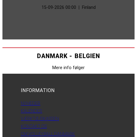
15-09-2026 00:00
|
Finland
DANMARK - BELGIEN
Mere info følger
INFORMATION
NYHEDER
KALENDER
VÆRKTØJSKASSEN
KONTAKT OS
OM VOLLEYBALL DANMARK