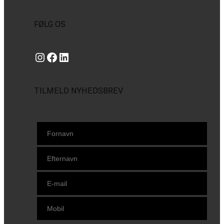
FØLG OS
Instagram
https://www.facebook.com/danishbeachvolleytour
LinkedIn
TILMELD NYHEDSBREV