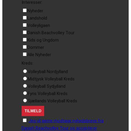
Interesser:
Nyheder
Landshold
Volleyligaen
Danish Beachvolley Tour
Kids og Ungdom
Dommer
Alle Nyheder
Kreds:
Volleyball Nordjylland
Midtjysk Volleyball Kreds
Volleyball Sydjylland
Fyns Volleyball Kreds
Sjællands Volleyball Kreds
Jeg vil gerne modtage nyhedsbreve fra
Danish Beachvolley Tour og accepterer