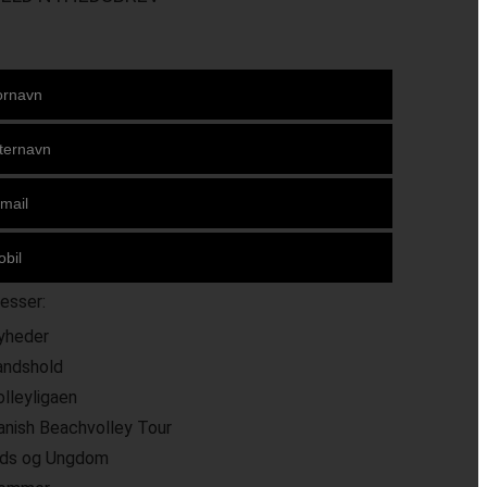
resser:
yheder
andshold
olleyligaen
anish Beachvolley Tour
ids og Ungdom