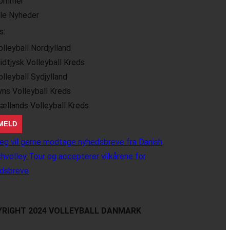
ommer
lle Nyheder
s:
olleyball Nordjylland
idtjysk Volleyball Kreds
olleyball Sydjylland
yns Volleyball Kreds
jællands Volleyball Kreds
eg vil gerne modtage nyhedsbreve fra Danish
hvolley Tour og accepterer vilkårene for
dsbreve
RIGHT 2024 VOLLEYBALL DANMARK