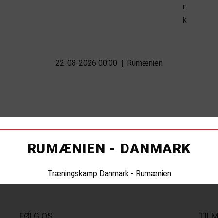
22-08-2026 00:00
|
Rumænien
RUMÆNIEN - DANMARK
Træningskamp Danmark - Rumænien
FØLG OS
TIL