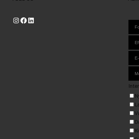
Instagram
https://www.facebook.com/danishbeachvolleytour
LinkedIn
Inte
N
L
V
D
K