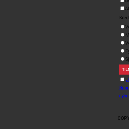
D
A
Kred
V
M
V
F
S
J
Beac
nyhe
COPY