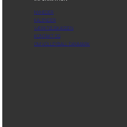
NYHEDER
KALENDER
VÆRKTØJSKASSEN
KONTAKT OS
OM VOLLEYBALL DANMARK