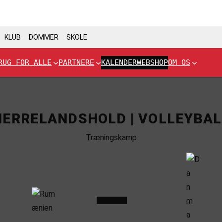
KLUB
DOMMER
SKOLE
RUG FOR ALLE
PARTNERE
KALENDER
WEBSHOP
OM OS
HERRELANDSHOLD | VOLLEYBAL
Træningskamp
–