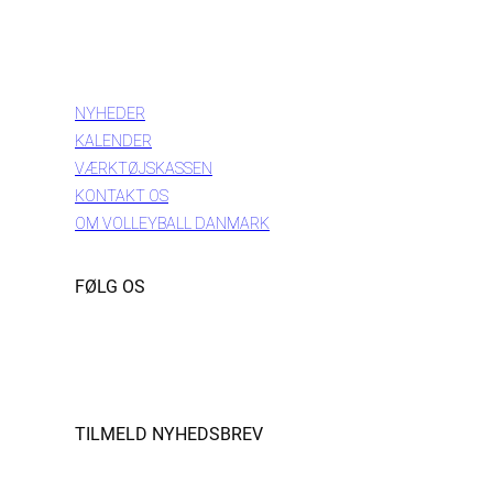
INFORMATION
NYHEDER
KALENDER
VÆRKTØJSKASSEN
KONTAKT OS
OM VOLLEYBALL DANMARK
FØLG OS
Instagram
https://www.facebook.com/danishbeachvolleytour
LinkedIn
TILMELD NYHEDSBREV