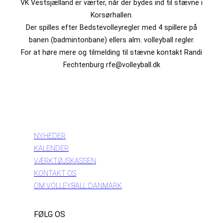
VK Vestsjælland er værter, når der bydes ind til stævne i
Korsørhallen.
Der spilles efter Bedstevolleyregler med 4 spillere på
banen (badmintonbane) ellers alm. volleyball regler.
For at høre mere og tilmelding til stævne kontakt Randi
Fechtenburg rfe@volleyball.dk
INFORMATION
NYHEDER
KALENDER
VÆRKTØJSKASSEN
KONTAKT OS
OM VOLLEYBALL DANMARK
FØLG OS