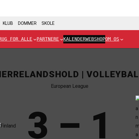
KLUB
DOMMER
SKOLE
RUG FOR ALLE
PARTNERE
KALENDER
WEBSHOP
OM OS
HERRELANDSHOLD | VOLLEYBAL
European League
3 – 1