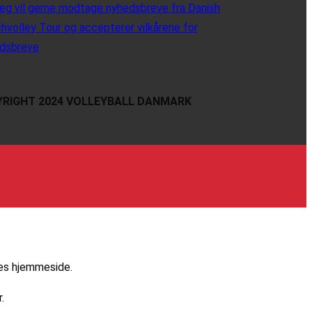
eg vil gerne modtage nyhedsbreve fra Danish
hvolley Tour og accepterer vilkårene for
dsbreve
RIGHT 2024 VOLLEYBALL DANMARK
res hjemmeside.
.