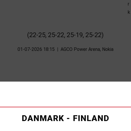
(22-25, 25-22, 25-19, 25-22)
01-07-2026 18:15
|
AGCO Power Arena, Nokia
DANMARK - FINLAND