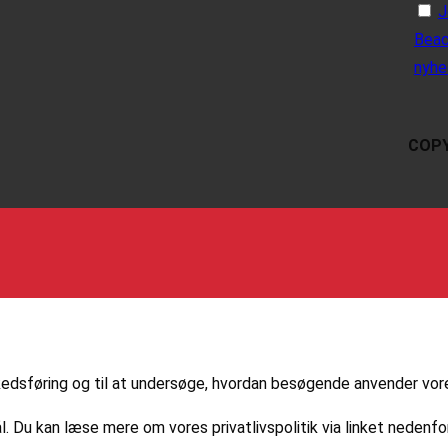
J
Beac
nyhe
COPY
markedsføring og til at undersøge, hvordan besøgende anvender vo
l. Du kan læse mere om vores privatlivspolitik via linket nedenfor