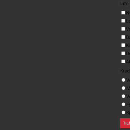
Inte
N
L
V
D
K
D
A
Kred
V
M
V
F
S