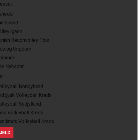
resser:
yheder
andshold
olleyligaen
anish Beachvolley Tour
ids og Ungdom
ommer
lle Nyheder
s:
olleyball Nordjylland
idtjysk Volleyball Kreds
olleyball Sydjylland
yns Volleyball Kreds
jællands Volleyball Kreds