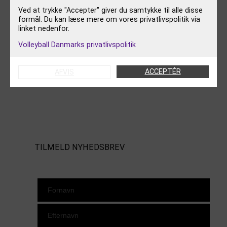
Ved at trykke "Accepter" giver du samtykke til alle disse
KALENDER
formål. Du kan læse mere om vores privatlivspolitik via
VÆRKTØJSKASSEN
linket nedenfor.
KONTAKT OS
Volleyball Danmarks privatlivspolitik
OM VOLLEYBALL DANMARK
ACCEPTÉR
AFVIS
FØLG OS
Instagram
https://www.facebook.com/danishbeachvolleytour
LinkedIn
TILMELD NYHEDSBREV