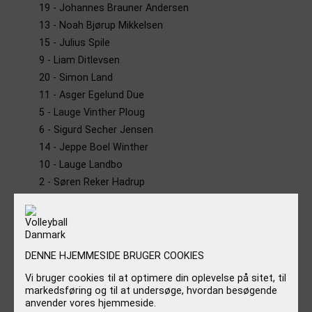
19 - Johannes Brauner Andersen
13 - Noah Bjørup Mikkelsen
15 - Julius Spile
9 - Liam Ditlevsen
20 - Simon Land
11 - Asger Egelund Due
5 - Lauge Vinther Ploug
6 - Sigurd Secher Jensen
14 - Jeppe Boel Winther
10 - Lauge Landbo
2 - Søren Reker Hadrup
7 - Rasmus Emil Holmberg Thomassen
DENNE HJEMMESIDE BRUGER COOKIES
Vi bruger cookies til at optimere din oplevelse på sitet, til
INFORMATION
markedsføring og til at undersøge, hvordan besøgende
anvender vores hjemmeside.
NYHEDER