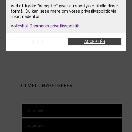
Ved at trykke "Accepter" giver du samtykke til alle disse
KALENDER
formål. Du kan læse mere om vores privatlivspolitik via
VÆRKTØJSKASSEN
linket nedenfor.
KONTAKT OS
Volleyball Danmarks privatlivspolitik
OM VOLLEYBALL DANMARK
ACCEPTÉR
AFVIS
FØLG OS
Instagram
https://www.facebook.com/danishbeachvolleytour
LinkedIn
TILMELD NYHEDSBREV