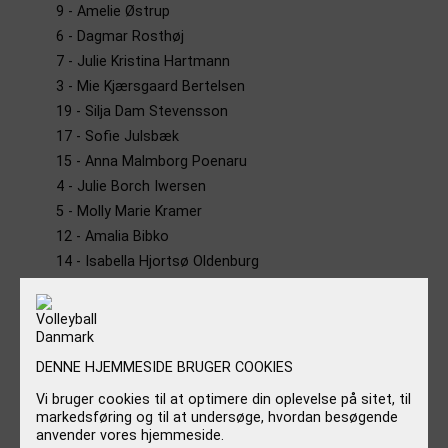
9 - Amelie Østrup
6 - Dagmar Rosthøj
7 - Julie Kristina Hartmann
3 - Mie Kjærsgaard Bertelsen
19 - Silja Dam Stevensson
17 - Sofie Julsbæk
15 - Anna Malmborg Poenaru
4 - Julie Borch Iwersen
5 - Molly Marie Kramer
12 - Amalia Bibko
14 - Isabella Hjortsø Oldenburg
10 - Isabella Leonhard
DENNE HJEMMESIDE BRUGER COOKIES
Vi bruger cookies til at optimere din oplevelse på sitet, til
INFORMATION
markedsføring og til at undersøge, hvordan besøgende
anvender vores hjemmeside.
NYHEDER