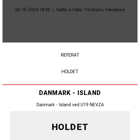
26-10-2024 18:00
|
Høllin á Hálsi Tórshavn, Færøerne
REFERAT
HOLDET
DANMARK - ISLAND
Danmark - Island ved U19 NEVZA
HOLDET