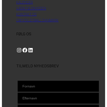
KALENDER
VÆRKTØJSKASSEN
KONTAKT OS
OM VOLLEYBALL DANMARK
FØLG OS
Instagram
https://www.facebook.com/danishbeachvolleytour
LinkedIn
TILMELD NYHEDSBREV