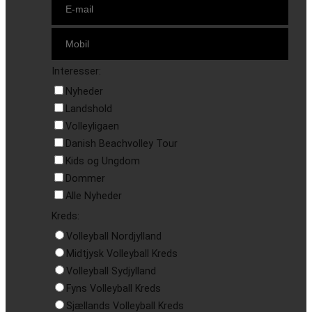
Interesser:
Nyheder
Landshold
Volleyligaen
Danish Beachvolley Tour
Kids og Ungdom
Dommer
Alle Nyheder
Kreds:
Volleyball Nordjylland
Midtjysk Volleyball Kreds
Volleyball Sydjylland
Fyns Volleyball Kreds
Sjællands Volleyball Kreds