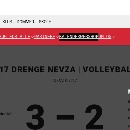
KLUB
DOMMER
SKOLE
RUG FOR ALLE
PARTNERE
KALENDER
WEBSHOP
OM OS
17 DRENGE NEVZA | VOLLEYBA
NEVZA U17
3 – 2