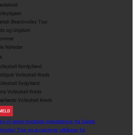
andshold
olleyligaen
anish Beachvolley Tour
ids og Ungdom
ommer
lle Nyheder
s:
olleyball Nordjylland
idtjysk Volleyball Kreds
olleyball Sydjylland
yns Volleyball Kreds
jællands Volleyball Kreds
eg vil gerne modtage nyhedsbreve fra Danish
hvolley Tour og accepterer vilkårene for