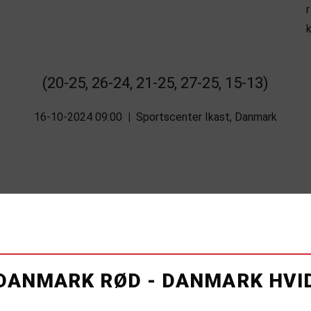
(20-25, 26-24, 21-25, 27-25, 15-13)
16-10-2024 09:00
|
Sportscenter Ikast, Danmark
DANMARK RØD - DANMARK HVI