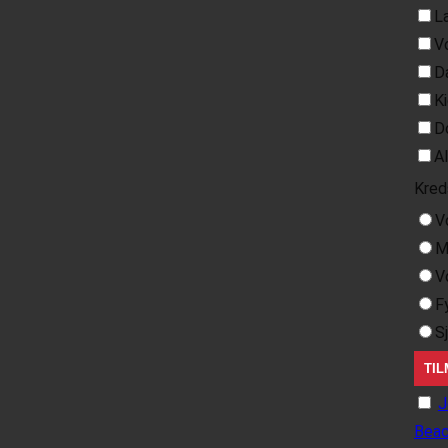
L
V
D
K
D
A
Kred
V
M
V
F
S
J
Beac