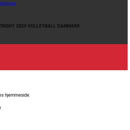
dsbreve
RIGHT 2024 VOLLEYBALL DANMARK
res hjemmeside.
.