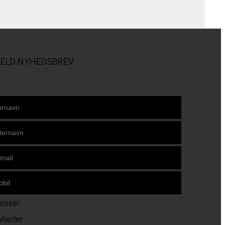
MELD NYHEDSBREV
resser:
yheder