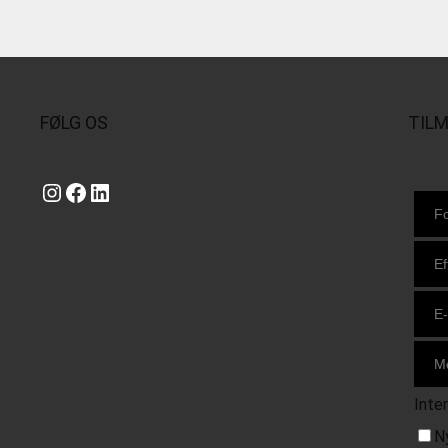
FØLG OS
TIL
Instagram
https://www.facebook.com/danishbeachvolleytour
LinkedIn
Inte
N