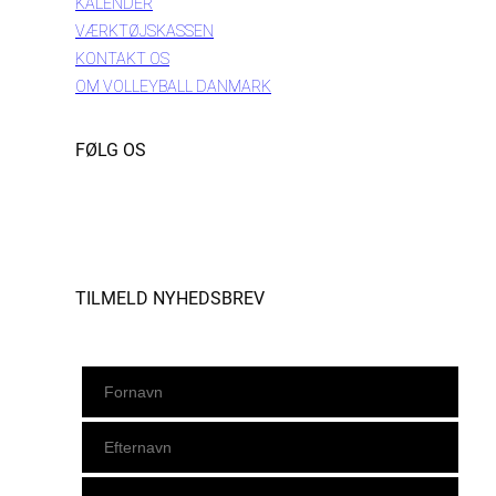
KALENDER
VÆRKTØJSKASSEN
KONTAKT OS
OM VOLLEYBALL DANMARK
FØLG OS
Instagram
https://www.facebook.com/danishbeachvolleytour
LinkedIn
TILMELD NYHEDSBREV