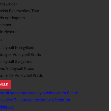
olleyligaen
anish Beachvolley Tour
ids og Ungdom
ommer
lle Nyheder
s:
olleyball Nordjylland
idtjysk Volleyball Kreds
olleyball Sydjylland
yns Volleyball Kreds
jællands Volleyball Kreds
eg vil gerne modtage nyhedsbreve fra Danish
hvolley Tour og accepterer vilkårene for
dsbreve