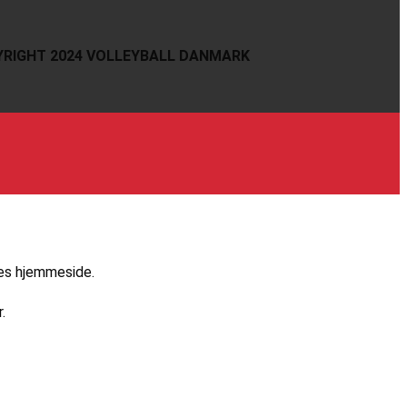
RIGHT 2024 VOLLEYBALL DANMARK
res hjemmeside.
.