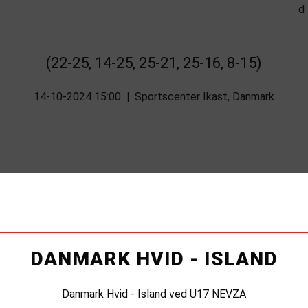
(22-25, 14-25, 25-21, 25-16, 8-15)
14-10-2024 15:00
|
Sportscenter Ikast, Danmark
DANMARK HVID - ISLAND
Danmark Hvid - Island ved U17 NEVZA