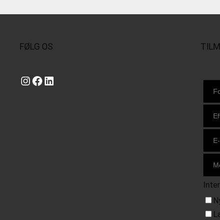
FØLG OS
TIL
Instagram
https://www.facebook.com/danishbeachvolleytour
LinkedIn
Inte
N
L