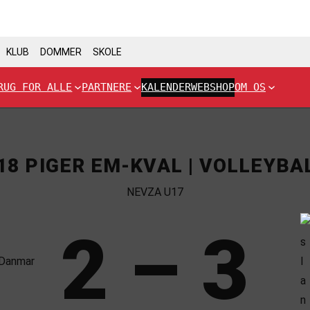
KLUB
DOMMER
SKOLE
RUG FOR ALLE
PARTNERE
KALENDER
WEBSHOP
OM OS
18 PIGER EM-KVAL | VOLLEYBA
NEVZA U17
2 – 3