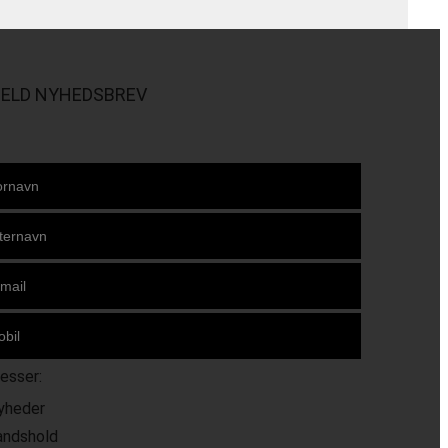
MELD NYHEDSBREV
resser:
yheder
andshold