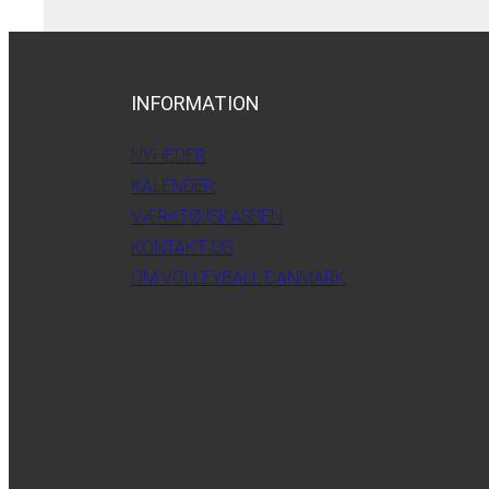
INFORMATION
NYHEDER
KALENDER
VÆRKTØJSKASSEN
KONTAKT OS
OM VOLLEYBALL DANMARK