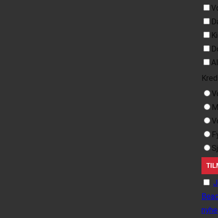
V
D
K
D
A
Kred
V
M
V
F
S
J
Beac
nyhe