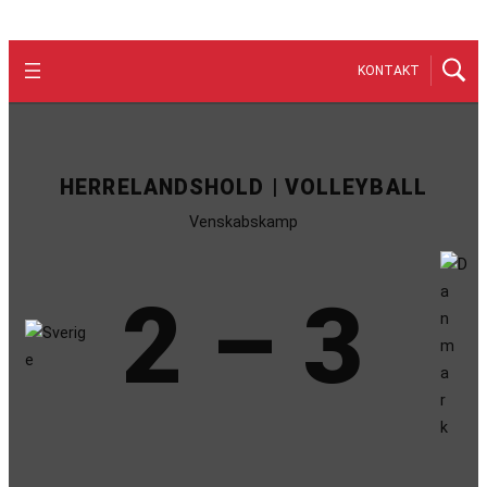
KONTAKT
HERRELANDSHOLD | VOLLEYBALL
Venskabskamp
2 – 3