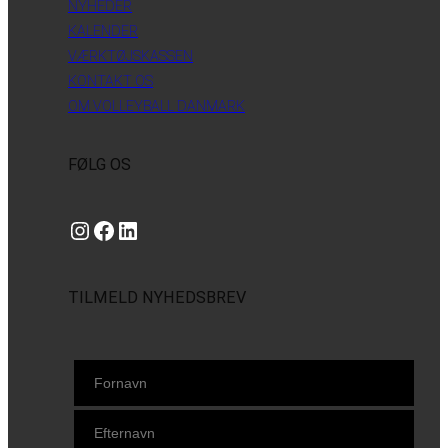
NYHEDER
KALENDER
VÆRKTØJSKASSEN
KONTAKT OS
OM VOLLEYBALL DANMARK
FØLG OS
Instagram
https://www.facebook.com/danishbeachvolleytour
LinkedIn
TILMELD NYHEDSBREV