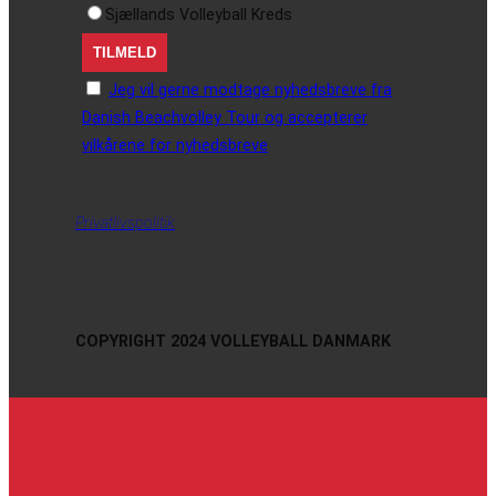
Sjællands Volleyball Kreds
Jeg vil gerne modtage nyhedsbreve fra
Danish Beachvolley Tour og accepterer
vilkårene for nyhedsbreve
Privatlivspolitik
COPYRIGHT 2024 VOLLEYBALL DANMARK