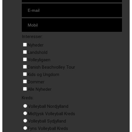
Interesser:
Nyheder
Landshold
Volleyligaen
Danish Beachvolley Tour
Kids og Ungdom
Dommer
Alle Nyheder
Kreds:
Volleyball Nordjylland
Midtjysk Volleyball Kreds
Volleyball Sydjylland
Fyns Volleyball Kreds