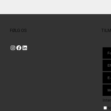
FØLG OS
TIL
Instagram
https://www.facebook.com/danishbeachvolleytour
LinkedIn
Inte
N