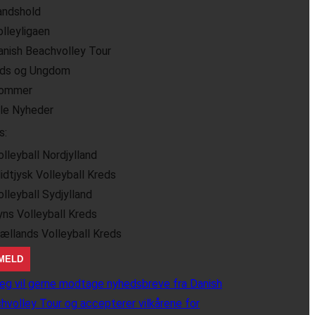
andshold
olleyligaen
anish Beachvolley Tour
ids og Ungdom
ommer
lle Nyheder
s:
olleyball Nordjylland
idtjysk Volleyball Kreds
olleyball Sydjylland
yns Volleyball Kreds
jællands Volleyball Kreds
eg vil gerne modtage nyhedsbreve fra Danish
hvolley Tour og accepterer vilkårene for