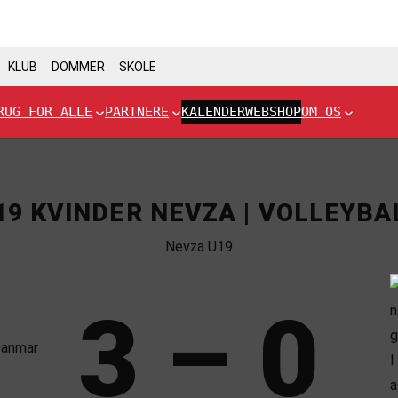
KLUB
DOMMER
SKOLE
RUG FOR ALLE
PARTNERE
KALENDER
WEBSHOP
OM OS
19 KVINDER NEVZA | VOLLEYBA
Nevza U19
3 – 0