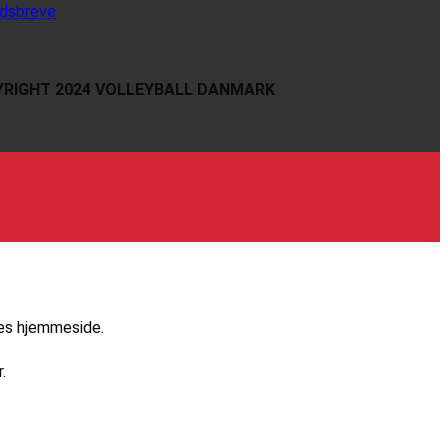
dsbreve
RIGHT 2024 VOLLEYBALL DANMARK
res hjemmeside.
.