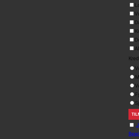
L
V
D
K
D
A
Kred
V
M
V
F
S
J
Beac