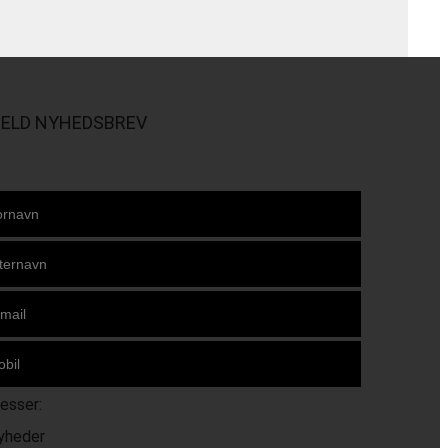
MELD NYHEDSBREV
resser:
yheder