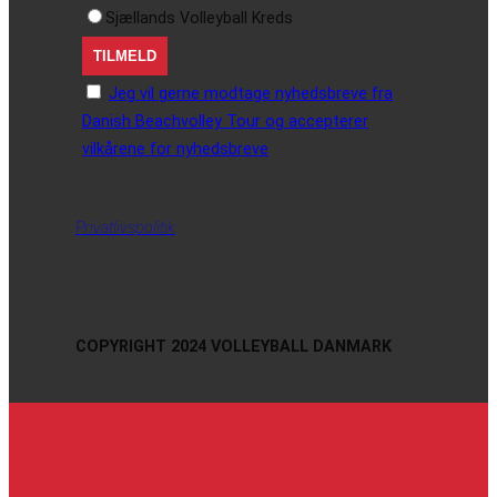
Sjællands Volleyball Kreds
Jeg vil gerne modtage nyhedsbreve fra
Danish Beachvolley Tour og accepterer
vilkårene for nyhedsbreve
Privatlivspolitik
COPYRIGHT 2024 VOLLEYBALL DANMARK