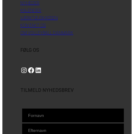
NYHEDER
KALENDER
VÆRKTØJSKASSEN
KONTAKT OS
OM VOLLEYBALL DANMARK
FØLG OS
Instagram
https://www.facebook.com/danishbeachvolleytour
LinkedIn
TILMELD NYHEDSBREV