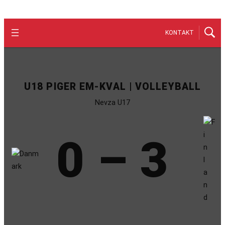
KONTAKT
U18 PIGER EM-KVAL | VOLLEYBALL
Nevza U17
0 – 3