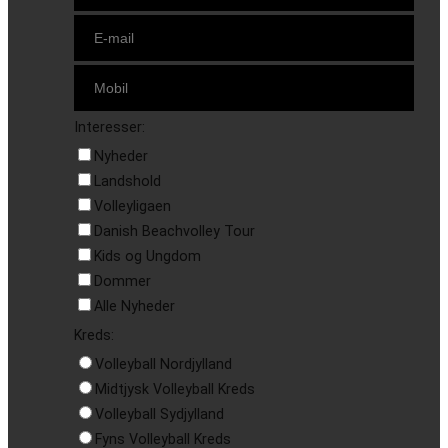
Interesser:
Nyheder
Landshold
Volleyligaen
Danish Beachvolley Tour
Kids og Ungdom
Dommer
Alle Nyheder
Kreds:
Volleyball Nordjylland
Midtjysk Volleyball Kreds
Volleyball Sydjylland
Fyns Volleyball Kreds